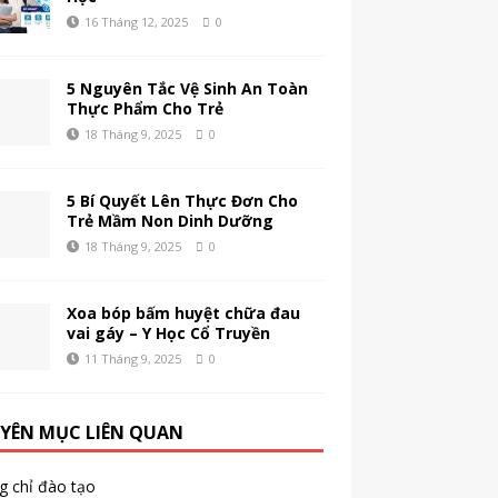
16 Tháng 12, 2025
0
5 Nguyên Tắc Vệ Sinh An Toàn
Thực Phẩm Cho Trẻ
18 Tháng 9, 2025
0
5 Bí Quyết Lên Thực Đơn Cho
Trẻ Mầm Non Dinh Dưỡng
18 Tháng 9, 2025
0
Xoa bóp bấm huyệt chữa đau
vai gáy – Y Học Cổ Truyền
11 Tháng 9, 2025
0
YÊN MỤC LIÊN QUAN
g chỉ đào tạo