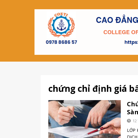
chứng chỉ định giá b
Chứ
Sàn
12
LỚP 
DỊCH