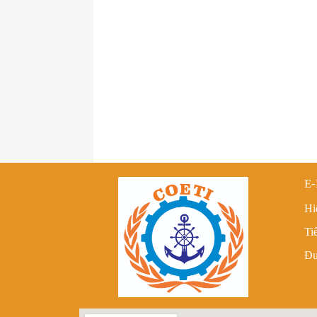
E-
Hi
Ti
Đư