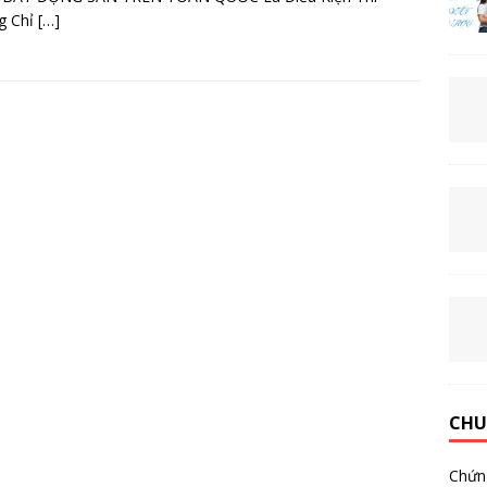
g Chỉ
[…]
CHU
Chứn