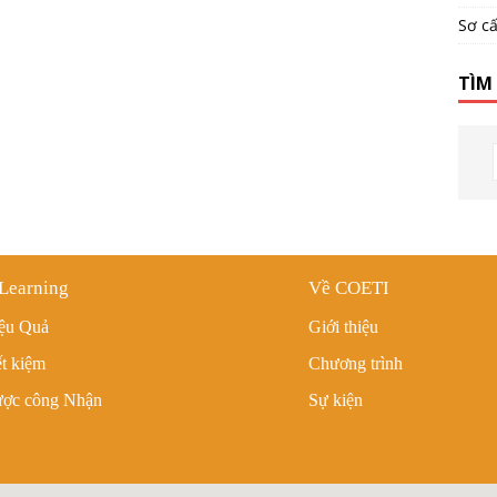
Sơ c
TÌM
Learning
Về COETI
ệu Quả
Giới thiệu
ết kiệm
Chương trình
ợc công Nhận
Sự kiện