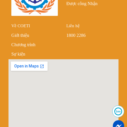
Được công Nhận
Về COETI
Liên hệ
Giới thiệu
1800 2286
Chương trình
Sự kiện