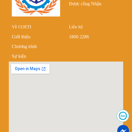
Được công Nhận
Về COETI
Liên hệ
Giới thiệu
1800 2286
Chương trình
Sự kiện