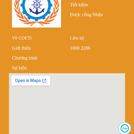
Tiết kiệm
Được công Nhận
Về COETI
Liên hệ
Giới thiệu
1800 2286
Chương trình
Sự kiện